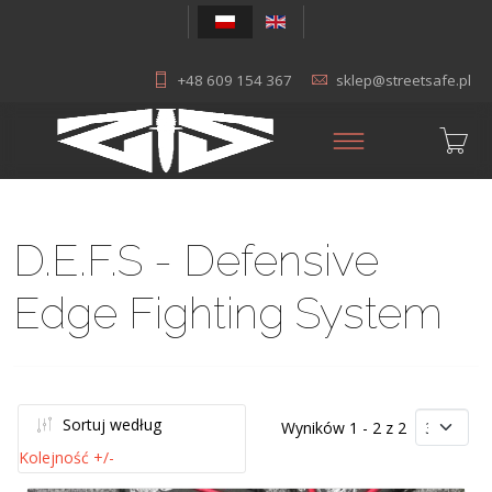
+48 609 154 367
sklep@streetsafe.pl
D.E.F.S - Defensive
Edge Fighting System
Sortuj według
Wyników 1 - 2 z 2
Kolejność +/-