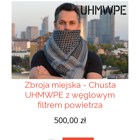
Zbroja miejska - Chusta
UHMWPE z węglowym
filtrem powietrza
500,00 zł