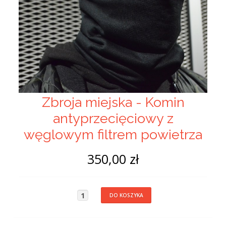
Zbroja miejska - Komin
antyprzecięciowy z
węglowym filtrem powietrza
350,00 zł