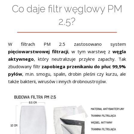
Co daje filtr węglowy PM
2.5?
W filtrach PM 2.5 zastosowano system
pięciowarstwowej filtracji
, w tym warstwę z
węgla
aktywnego
, który neutralizuje przykre zapachy. Tak
zbudowany filtr
zapobiega przenikaniu do płuc 99,9%
pyłów
, m.in. smogu, spalin, drobin pleśni czy kurzu, ale
także bakterii, wirusów i innych drobnoustrojów.