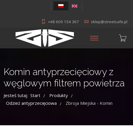
+48 609 154 367
sklep@streetsafe.pl
Komin antyprzecięciowy z
węglowym filtrem powietrza
Jesteś tutaj:
Start
Produkty
/
/
Odzież antyprzecięciowa
Zbroja Miejska - Komin
/