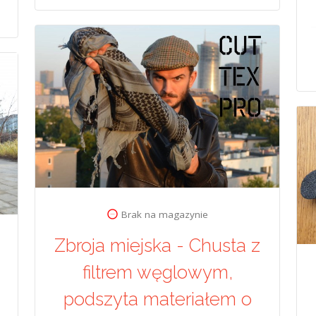
Brak na magazynie
Zbroja miejska - Chusta z
filtrem węglowym,
podszyta materiałem o