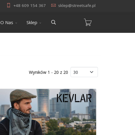
+48 609 154 367
sklep@streetsafe.pl
O Nas
Sklep
Wyników 1 - 20 z 20