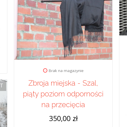
Brak na magazynie
Zbroja miejska - Szal,
piąty poziom odporności
na przecięcia
350,00 zł