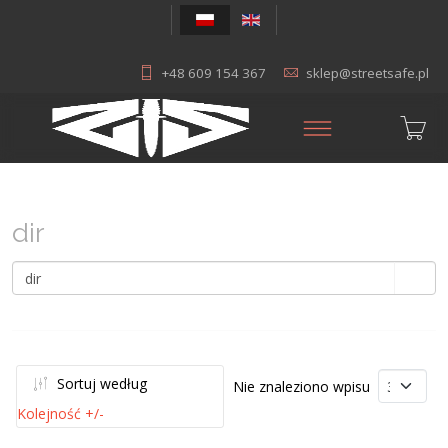
+48 609 154 367
sklep@streetsafe.pl
dir
Sortuj według
Nie znaleziono wpisu
Kolejność +/-