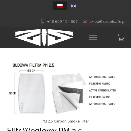
+48 609 154 367
sklep@streetsafe.pl
PM 2.5 Carbon Smoke Filter
Filtr Węglowy PM 2.5