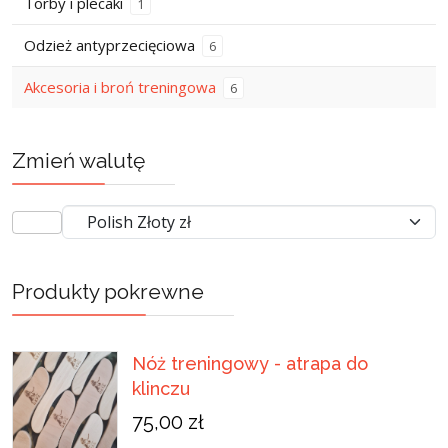
Torby i plecaki
1
Odzież antyprzecięciowa
6
Akcesoria i broń treningowa
6
Zmień walutę
Produkty pokrewne
Nóż treningowy - atrapa do
klinczu
75,00 zł