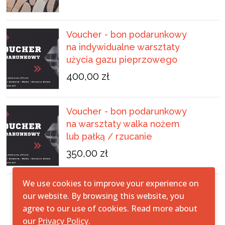
Voucher - bon podarunkowy
na indywidualne warsztaty
użycia gazu pieprzowego
400,00 zł
Voucher - bon podarunkowy
na warsztaty walka nożem
lub pałką / rzucanie
350,00 zł
We use cookies to improve your experience on
our website. By browsing this website, you
agree to our use of cookies. Read more about
© 2026All Rights Reserved.
StreetSafe
our
Privacy Policy
.