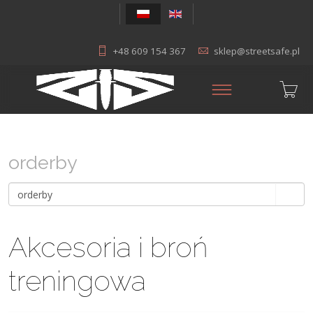
+48 609 154 367
sklep@streetsafe.pl
orderby
Akcesoria i broń
treningowa