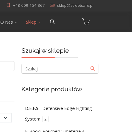
+48 609 154 367
sklep@streetsafe.pl
O Nas
Sklep
Szukaj w sklepie
Kategorie produktów
D.E.F.S - Defensive Edge Fighting
System
2
E-Booki, vouchery i materiały