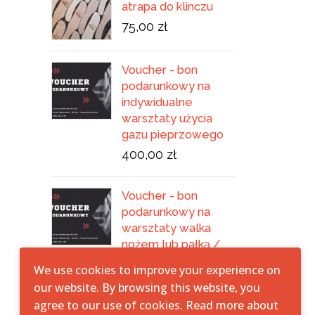
atrapa do klinczu
75,00 zł
Voucher - bon
podarunkowy na
indywidualne
warsztaty użycia
gazu pieprzowego
400,00 zł
Voucher - bon
podarunkowy na
warsztaty walka
nożem lub pałką /
rzucanie
We use cookies to improve your experience on
350,00 zł
our website. By browsing this website, you
agree to our use of cookies. Read more about