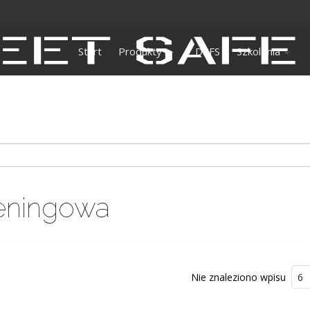
Start
Produkty
DEFS
Szkolenia
reningowa
Nie znaleziono wpisu