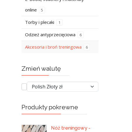
online
5
Torby i plecaki
1
Odzież antyprzecięciowa
6
Akcesoria i broń treningowa
6
Zmień walutę
Produkty pokrewne
Nóż treningowy -