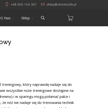
+48 609 154 367
sklep@streetsafe.pl
O Nas
Sklep
gowy
reningowy, który naprawdę nadaje się do
awie wszystkie noże treningowe dostępne na
 drewno) i w sparingu mogą połamać palce i
, że nóż nie nadaje się do trenowania technik