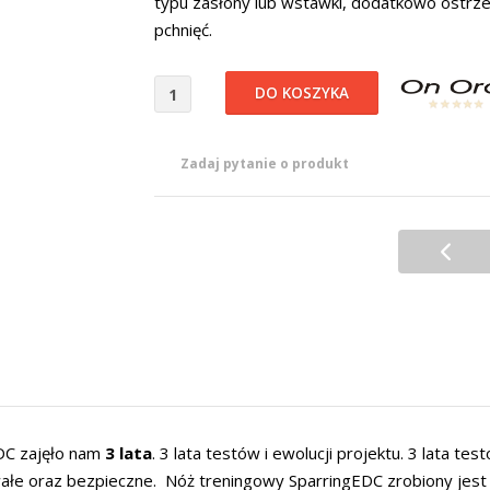
typu zasłony lub wstawki, dodatkowo ostrze
pchnięć.
Zadaj pytanie o produkt
DC zajęło nam
3 lata
. 3 lata testów i ewolucji projektu. 3 lata t
wałe oraz bezpieczne. Nóż treningowy SparringEDC zrobiony jest