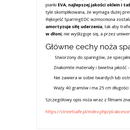
pianki
EVA
,
najlepszej jakości oklein i t
tyle skomplikowana, że wymaga dużej precyz
Rękojeść SparringEDC wzmocniona została
amortyzuje siłę uderzenia
, tak aby tra
w dłoni
, nie wyślizguje się, a przez uniw
Główne cechy noża sp
Stworzony do sparingów, ze specjaln
Znakomite materiały i świetna jakość -
Nie zawiera w sobie twardych lub ostr
Waży 40 gramów i ma 25 cm długości o
Szczegółowy opis noża wraz z filmami znaj
https://streetsafe.pl/index.php/pl/akceso