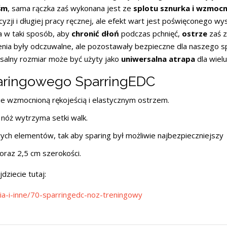
aśm
, sama rączka zaś wykonana jest ze
splotu sznurka i wzmocn
ji i długiej pracy ręcznej, ale efekt wart jest poświęconego wys
 w taki sposób, aby
chronić dłoń
podczas pchnięć,
ostrze
zaś z
fienia były odczuwalne, ale pozostawały bezpieczne dla naszego 
ersalny rozmiar może być użyty jako
uniwersalna atrapa
dla wielu
aringowego SparringEDC
ie wzmocnioną rękojeścią i elastycznym ostrzem.
 nóż wytrzyma setki walk.
ych elementów, tak aby sparing był możliwie najbezpieczniejszy
raz 2,5 cm szerokości.
dziecie tutaj:
ria-i-inne/70-sparringedc-noz-treningowy