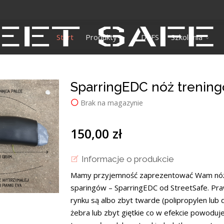
Start
Produkty
DEFS
Szkolenia
SparringEDC nóż trenin
Brak na magazynie
150,00 zł
Informacje o produkcie
Mamy przyjemność zaprezentować Wam nóź t
sparingów – SparringEDC od StreetSafe. Pr
rynku są albo zbyt twarde (polipropylen lub
żebra lub zbyt giętkie co w efekcie powoduje